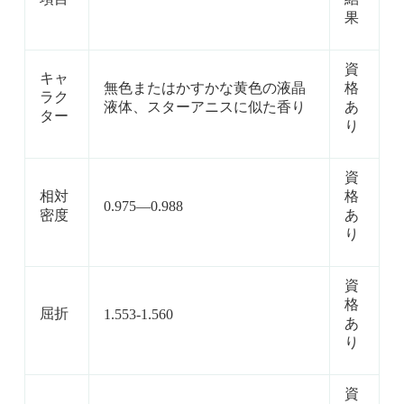
果
資
キャ
無色またはかすかな黄色の液晶
格
ラク
液体、スターアニスに似た香り
あ
ター
り
資
相対
格
0.975—0.988
密度
あ
り
資
格
屈折
1.553-1.560
あ
り
資