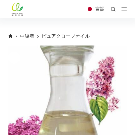
コ
言語
ン
テ
ン
ツ
中級者
ピュアクローブオイル
へ
ス
キ
ッ
プ