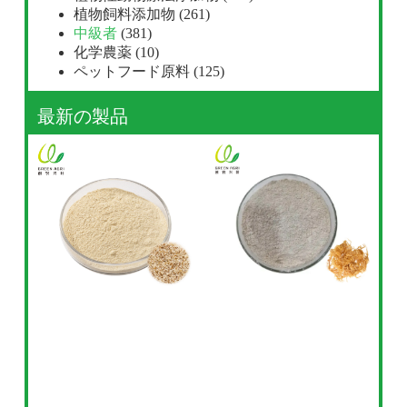
植物飼料添加物
(261)
中級者
(381)
化学農薬
(10)
ペットフード原料
(125)
最新の製品