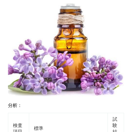
分析：
試
検査
験
標準
項目
結