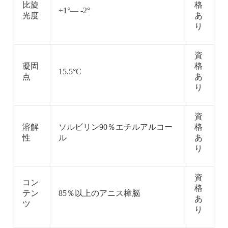
比旋
格
+1°— -2°
光度
あ
り
資
凝固
格
15.5°C
点
あ
り
資
溶解
ソルビリン90％エチルアルコー
格
性
ル
あ
り
資
コン
格
テン
85％以上のアニス樟脳
あ
ツ
り