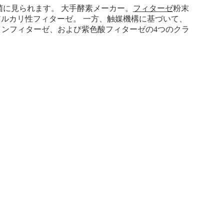
に見られます。 大手酵素メーカー。
フィターゼ
粉末
アルカリ性フィターゼ。 一方、触媒機構に基づいて、
インフィターゼ、および紫色酸フィターゼの4つのクラ