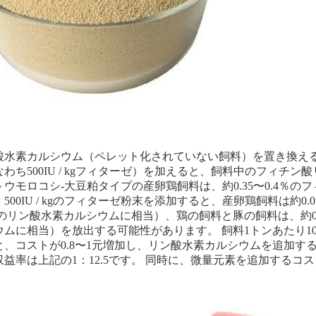
酸水素カルシウム（ペレット化されていない飼料）を置き換えるフィ
なわち500IU / kgフィターゼ）を加えると、飼料中のフィチ
ウモロコシ-大豆粕タイプの産卵鶏飼料は、約0.35〜0.4％のフ
500IU / kgのフィターゼ粉末を添加すると、産卵鶏飼料は約0.0
kgのリン酸水素カルシウムに相当）、鶏の飼料と豚の飼料は、約0.08
ムに相当）を放出する可能性があります。 飼料1トンあたり100グ
、コストが0.8〜1元増加し、リン酸水素カルシウムを追加するコスト
収益率は上記の1：12.5です。 同時に、微量元素を追加する