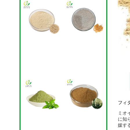
フィ
ミオ
に知
媒す