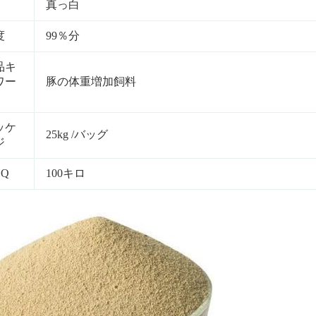
真っ白
度
99％分
品キ
ワー
豚の体重増加飼料
ッケ
25kg /バッグ
ジ
OQ
100キロ