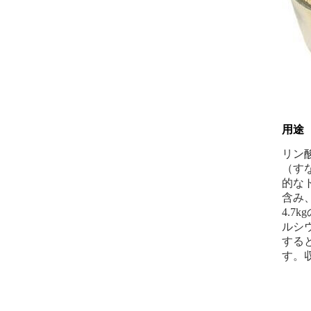
用途
リン
（す
的なト
含み、
4.7
ルシウ
すると
す。