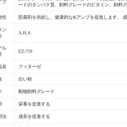
イプ
ードのタンパク質、飼料グレードのビタミン、飼料グレ
効性
防腐剤を供給し、健康的な&アンプを促進します。 
ラン
A.H.A
名
デル
EZ-719
号
品名
フィターゼ
観
白い粉
年
動物飼料グレード
用
栄養を促進する
用法
成長を促進する