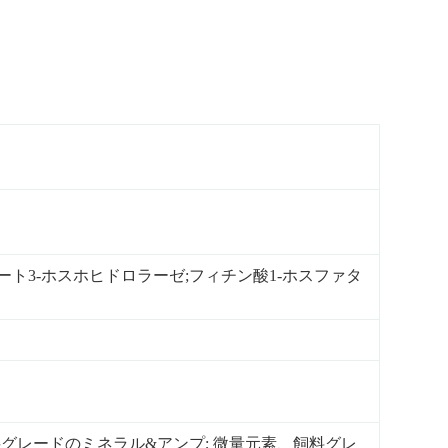
ート3-ホスホヒドロラーゼ;フィチン酸1-ホスファタ
グレードのミネラル&アンプ; 微量元素、飼料グレ