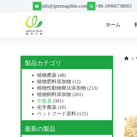
コ
info@greenagribio.com
+86-18966738003
ン
テ
ホーム
ン
ツ
へ
ス
キ
ッ
製品カテゴリ
プ
植物農薬
(48)
植物肥料添加物
(12)
植物性動物療法添加物
(213)
植物飼料添加物
(261)
中級者
(381)
化学農薬
(10)
ペットフード原料
(125)
最新の製品