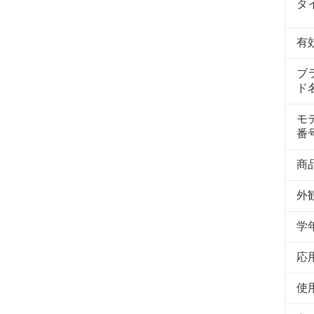
タ
有
ブ
ド
モ
番
商
外
学
応
使