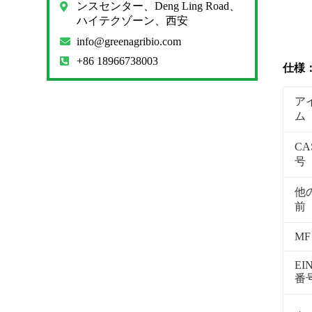
ンスセンター、Deng Ling Road、
ハイテクゾーン、西安
info@greenagribio.com
+86 18966738003
仕様
ア
ム
CA
号
他
前
MF
EI
番