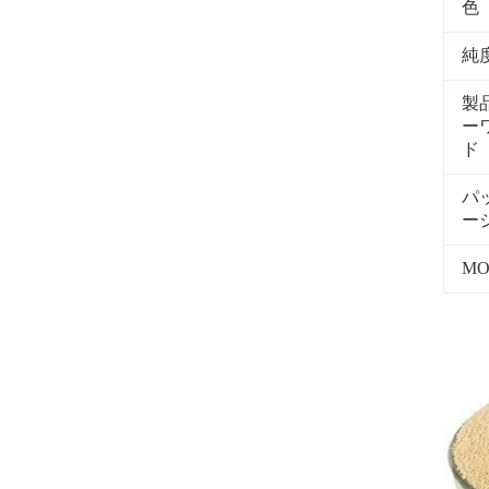
色
純
製
ー
ド
パ
ー
M