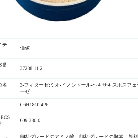
：
イテ
価値
S番
37288-11-2
の名
3-フィターゼ;ミオ-イノシトール-ヘキサキスホスフェ
ーゼ
C6H18O24P6
NECS
609-386-0
号
飼料グレードのアミノ酸、飼料グレードの酵素、飼料