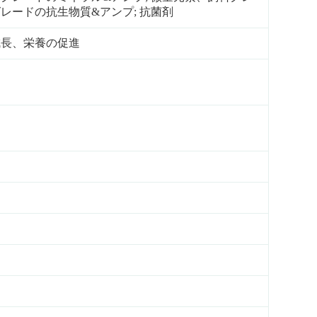
ードの抗生物質&アンプ; 抗菌剤
成長、栄養の促進