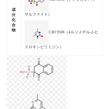
成
サルファイト）
分
化
合
物
CID 9508（4,6-ジメチル-2-ヒ
ドロキシピリミジン）