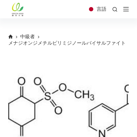
コ
言語
ン
テ
ン
ツ
中級者
へ
メナジオンジメチルピリミジノールバイサルファイト
ス
キ
ッ
プ