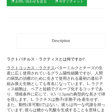
お問い合わせを送る
今すぐチャット
Description
ラクトバチルス・ラクティスとは何ですか?
ラクトコッカス・ラクチス
バターミルクとチーズの生
産に広く使用されているグラム陽性細菌ですが、人間
の病気の治療のために生きて使用される最初の遺伝子
組み換え生物としても有名になっています。L. ラクテ
ィス細胞は、ペアと短鎖でグループ化するコッチであ
り、増殖条件に応じて、0.5 ~1.5μmの典型的な長さで球
を現します。L. ラクチスは胞子(非胞子)を産生せず、
また、動性(非可動)ではない。彼らは均一な代謝を持っ
ています, 彼らは糖から乳酸を生成することを意味しま