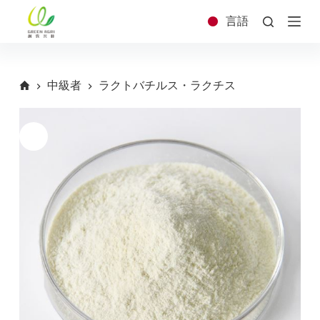
コ
言語
ン
テ
ン
ツ
中級者
ラクトバチルス・ラクチス
へ
ス
キ
ッ
プ