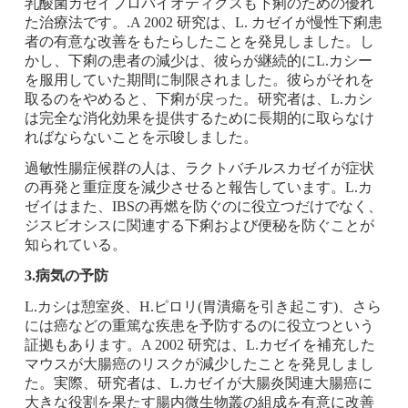
乳酸菌カゼイプロバイオティクスも下痢のための優れ
た治療法です。.A 2002 研究は、L. カゼイが慢性下痢患
者の有意な改善をもたらしたことを発見しました。し
かし、下痢の患者の減少は、彼らが継続的にL.カシー
を服用していた期間に制限されました。彼らがそれを
取るのをやめると、下痢が戻った。研究者は、L.カシ
は完全な消化効果を提供するために長期的に取らなけ
ればならないことを示唆しました。
過敏性腸症候群の人は、ラクトバチルスカゼイが症状
の再発と重症度を減少させると報告しています。L.カ
ゼイはまた、IBSの再燃を防ぐのに役立つだけでなく、
ジスビオシスに関連する下痢および便秘を防ぐことが
知られている。
3.病気の予防
L.カシは憩室炎、H.ピロリ(胃潰瘍を引き起こす)、さら
には癌などの重篤な疾患を予防するのに役立つという
証拠もあります。A 2002 研究は、L.カゼイを補充した
マウスが大腸癌のリスクが減少したことを発見しまし
た。実際、研究者は、L.カゼイが大腸炎関連大腸癌に
大きな役割を果たす腸内微生物叢の組成を有意に改善