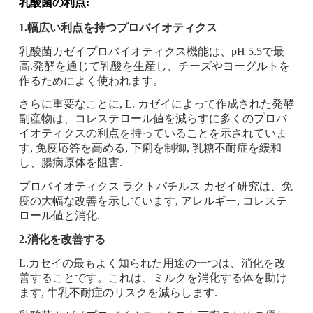
乳酸菌の利点:
1.幅広い利点を持つプロバイオティクス
乳酸菌カゼイプロバイオティクス機能は、pH 5.5で最
高.発酵を通じて乳酸を生産し、チーズやヨーグルトを
作るためによく使われます。
さらに重要なことに, L. カゼイによって作成された発酵
副産物は、コレステロール値を減らすに多くのプロバ
イオティクスの利点を持っていることを示されていま
す, 免疫応答を高める, 下痢を制御, 乳糖不耐症を緩和
し、腸病原体を阻害.
プロバイオティクス ラクトバチルス カゼイ研究は、免
疫の大幅な改善を示しています, アレルギー, コレステ
ロール値と消化.
2.消化を改善する
L.カセイの最もよく知られた用途の一つは、消化を改
善することです。これは、ミルクを消化する体を助け
ます, 牛乳不耐症のリスクを減らします.