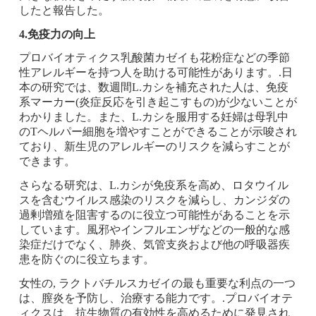
したと報告した。
4.免疫力の向上
プロバイオティクス乳酸菌カゼイも花粉症などの季節
性アレルギーを持つ人を助ける可能性があります。.日
本の研究では、数週間L.カシを補充された人は、免疫
系マーカー(炎症反応を引き起こすもの)が少ないことが
わかりました。また、L.カシを服用する妊婦は母乳中
のTヘルパー細胞を増やすことができることが示唆され
ており、新生児のアレルギーのリスクを減らすことが
できます。
さらなる研究は、L.カシが免疫系を高め、ロタウイル
スを含むウイルス感染のリスクを減らし、カンジダの
過剰増殖を阻害するのに役立つ可能性があることを示
しています。風邪やインフルエンザなどの一般的な感
染症だけでなく、肺炎、気管支炎および他の呼吸器疾
患を防ぐのに役立ちます。
女性の, ラクトバチルスカゼイの最も重要な利点の一つ
は、膣炎を予防し、治療する能力です。.プロバイオテ
ィクスは、抗生物質の有効性を高めるために発見され