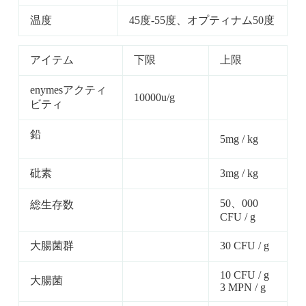
温度
45度-55度、オプティナム50度
アイテム
下限
上限
enymesアクティ
10000u/g
ビティ
鉛
5mg / kg
砒素
3mg / kg
50、000
総生存数
CFU / g
大腸菌群
30 CFU / g
10 CFU / g
大腸菌
3 MPN / g