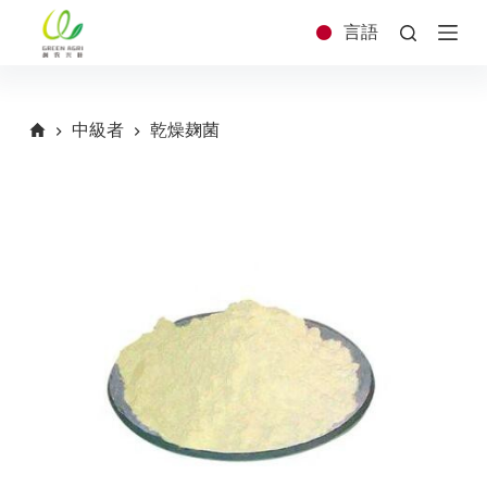
コ
言語
ン
テ
ン
ツ
中級者
乾燥麹菌
へ
ス
キ
ッ
プ