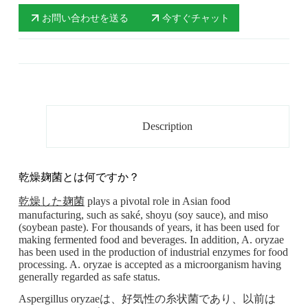
お問い合わせを送る
今すぐチャット
Description
乾燥麹菌とは何ですか？
乾燥した麹菌
plays a pivotal role in Asian food
manufacturing, such as saké, shoyu (soy sauce), and miso
(soybean paste). For thousands of years, it has been used for
making fermented food and beverages. In addition, A. oryzae
has been used in the production of industrial enzymes for food
processing. A. oryzae is accepted as a microorganism having
generally regarded as safe status.
Aspergillus oryzaeは、好気性の糸状菌であり、以前は