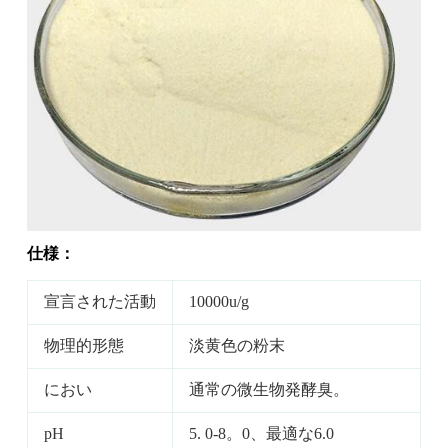
仕様：
宣言された活動
10000u/g
物理的形態
淡黄色の粉末
におい
通常の微生物発酵臭。
pH
5. 0-8。0、最適な6.0