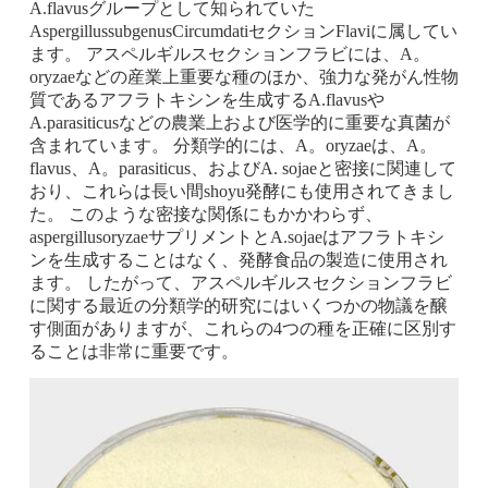
A.flavusグループとして知られていた
AspergillussubgenusCircumdatiセクションFlaviに属してい
ます。 アスペルギルスセクションフラビには、A。
oryzaeなどの産業上重要な種のほか、強力な発がん性物
質であるアフラトキシンを生成するA.flavusや
A.parasiticusなどの農業上および医学的に重要な真菌が
含まれています。 分類学的には、A。oryzaeは、A。
flavus、A。parasiticus、およびA. sojaeと密接に関連して
おり、これらは長い間shoyu発酵にも使用されてきまし
た。 このような密接な関係にもかかわらず、
aspergillusoryzaeサプリメントとA.sojaeはアフラトキシ
ンを生成することはなく、発酵食品の製造に使用され
ます。 したがって、アスペルギルスセクションフラビ
に関する最近の分類学的研究にはいくつかの物議を醸
す側面がありますが、これらの4つの種を正確に区別す
ることは非常に重要です。