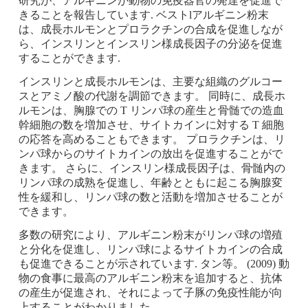
研究が、アルギニンが動物の免疫器官の発達を促進で
きることを報告しています. ベストlアルギニン粉末
は、成長ホルモンとプロラクチンの合成を促進しなが
ら、インスリンとインスリン様成長因子の分泌を促進
することができます.
インスリンと成長ホルモンは、主要な組織のグルコー
スとアミノ酸の代謝を調節できます。 同時に、成長ホ
ルモンは、胸腺での T リンパ球の産生と骨髄での造血
幹細胞の数を増加させ、サイトカインに対する T 細胞
の応答を高めることもできます。 プロラクチンは、リ
ンパ球からのサイトカインの放出を促進することがで
きます。 さらに、インスリン様成長因子は、骨髄内の
リンパ球の成熟を促進し、年齢とともに起こる胸腺変
性を緩和し、リンパ球の数と活動を増加させることが
できます。
多数の研究により、アルギニン粉末がリンパ球の増殖
と分化を促進し、リンパ球によるサイトカインの合成
も促進できることが示されています. タン等。 (2009) 動
物の食事に最高のアルギニン粉末を追加すると、抗体
の産生が促進され、それによって子豚の免疫性能が向
上することがわかりました.