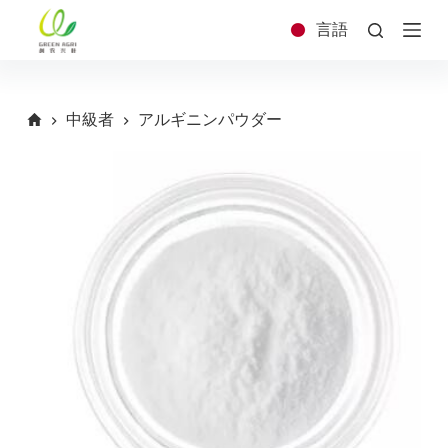
コ
言語
ン
テ
ン
ツ
中級者
アルギニンパウダー
へ
ス
キ
ッ
プ