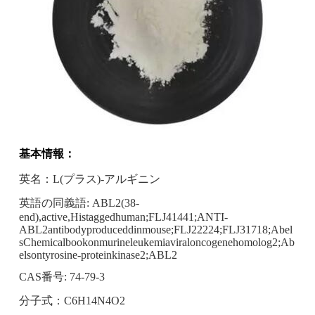
基本情報：
英名：L(プラス)-アルギニン
英語の同義語: ABL2(38-
end),active,Histaggedhuman;FLJ41441;ANTI-
ABL2antibodyproduceddinmouse;FLJ22224;FLJ31718;Abel
sChemicalbookonmurineleukemiaviraloncogenehomolog2;Ab
elsontyrosine-proteinkinase2;ABL2
CAS番号: 74-79-3
分子式：C6H14N4O2