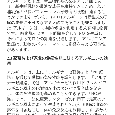
アルギニン粉末は、新生哺乳類の必須アミノ酸であ
り、新生哺乳類の最適な成長を維持できるため、若い
哺乳類の成長パフォーマンスが最高の状態に達するこ
とができます. ゲンら。 (2011) アルギニンは新生児の子
豚の成長に不可欠なアミノ酸であることを発見しまし
た. アルギニンは、小腸の修復を促進する栄養補助物質
です。 酸化脱イミネート経路を介して NO を生成し、
それによって血管の発達を促進します。 アルギニン欠
乏症は、動物のパフォーマンスに影響を与える可能性
があります。
2.3 家畜および家禽の免疫性能に対するアルギニンの効
果
アルギニンは、主に「アルギナーゼ経路」と「NO経
路」を通じて動物の免疫性能を調節します。 「アルギ
ナーゼ経路」では、アルギナーゼの作用下でベストlア
ルギニン粉末の代謝物が体のタンパク質合成を促進
し、体の免疫機能を高めることができます. 「NO経
路」では、一酸化窒素シンターゼの作用下で最高のア
ルギニン粉末によって生成されたNOが、組織の血管の
拡張を引き起こし、体の免疫反応を調節します. 多数の