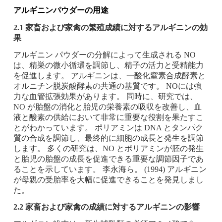
アルギニンパウダーの用途
2.1 家畜および家禽の繁殖成績に対するアルギニンの効
果
アルギニン パウダーの分解によって生成される NO
は、精巣の微小循環を調節し、精子の活力と受精能力
を促進します。 アルギニンは、一酸化窒素合成酵素と
オルニチン脱炭酸酵素の共通の基質です。 NOには強
力な血管拡張効果があります。 同時に、研究では、
NO が胎盤の消化と胎児の栄養素の吸収を改善し、血
液と酸素の供給において非常に重要な役割を果たすこ
とがわかっています。 ポリアミンは DNA とタンパク
質の合成を調節し、最終的に細胞の成長と発生を調節
します。 多くの研究は、NO とポリアミンが胚の発生
と胎児の胎盤の成長を促進できる重要な調節因子であ
ることを示しています。 李永海ら。 (1994) アルギニン
が母親の受胎率を大幅に促進できることを発見しまし
た。
2.2 家畜および家禽の成績に対するアルギニンの影響