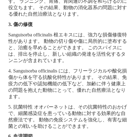
す。 ランニング、胃痛、胃関連の不調を和らげるのに
役立ちます。 その結果、動物の消化器系の問題に対す
る優れた自然治療法となります。
3. 傷の修復
Sanguisorba officinalis 根エキスには、強力な損傷修復特
性があります。 動物の切り傷や傷に局所的に塗布する
と、治癒を早めることができます。 このスパイスに
は、排出を停止し、新しい組織の発達を活性化するタ
ンニンが含まれています。
4. Sanguisorba officinalis には、フリーラジカルや酸化損
傷から体を守る抗酸化特性があります。 その結果、免
疫力の低下や認知機能の低下など、加齢に伴う健康上
の問題を抱えた動物にとって、優れた自然療法となり
ます。
5. 抗菌特性 オオバーネットは、その抗菌特性のおかげ
で、細菌感染症を患っている動物に対する効果的な自
然療法です。 動物の免疫システムを強化し、有害な細
菌との戦いを助けることができます。
6. 血流調節