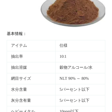
基本情報：
アイテム
仕様
抽出率
10:1
抽出溶媒
穀物アルコール/水
網目サイズ
NLT 90% ～ 80%
水分含量
5パーセント以下
灰分含有量
5パーセント以下
ヘビーメタル
10ppm以下