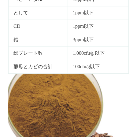
として
1ppm以下
CD
1ppm以下
鉛
3ppm以下
総プレート数
1,000cfu/g 以下
酵母とカビの合計
100cfu/g以下