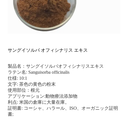
サングイソルバ オフィシナリス エキス
製品名：サングイソルバオフィシナリスエキス
ラテン名: Sanguisorba officinalis
仕様: 10:1
文字: 茶色の黄色の粉末
使用部位：根元
アプリケーション:動物療法添加物
利点: 米国の倉庫に大量在庫。
証明書: コーシャ、ハラール、ISO、オーガニック証明
書;