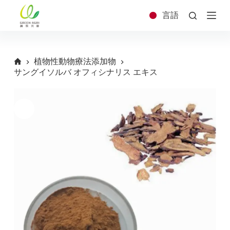
コ
言語
ン
テ
ン
ツ
植物性動物療法添加物
へ
サングイソルバ オフィシナリス エキス
ス
キ
ッ
プ