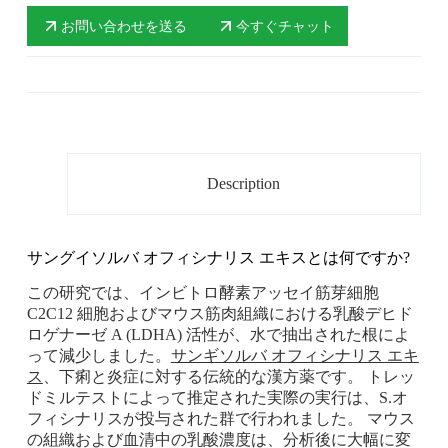
お問い合わせを送る
今すぐチャット
Description
サングイソルバ オフィシナリス エキスとは何ですか?
この研究では、インビトロ酵素アッセイ筋芽細胞
C2C12 細胞およびマウス筋肉組織における乳酸デヒド
ロゲナーゼ A (LDHA) 活性が、水で抽出された根によ
って減少しました。
サンギソルバ オフィシナリス エキ
ス
、下痢と炎症に対する伝統的な漢方薬です。 トレッ
ドミルテストによって推定された実際の実行は、S.オ
フィシナリスが投与された群で行われました。 マウス
の組織および血清中の乳酸濃度は、分析後に大幅に変