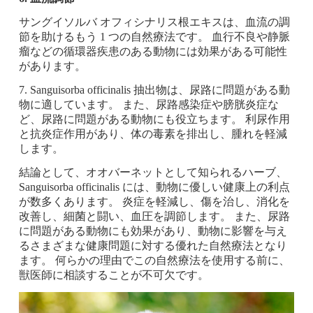
サングイソルバ オフィシナリス根エキスは、血流の調
節を助けるもう 1 つの自然療法です。 血行不良や静脈
瘤などの循環器疾患のある動物には効果がある可能性
があります。
7. Sanguisorba officinalis 抽出物は、尿路に問題がある動
物に適しています。 また、尿路感染症や膀胱炎症な
ど、尿路に問題がある動物にも役立ちます。 利尿作用
と抗炎症作用があり、体の毒素を排出し、腫れを軽減
します。
結論として、オオバーネットとして知られるハーブ、
Sanguisorba officinalis には、動物に優しい健康上の利点
が数多くあります。 炎症を軽減し、傷を治し、消化を
改善し、細菌と闘い、血圧を調節します。 また、尿路
に問題がある動物にも効果があり、動物に影響を与え
るさまざまな健康問題に対する優れた自然療法となり
ます。 何らかの理由でこの自然療法を使用する前に、
獣医師に相談することが不可欠です。