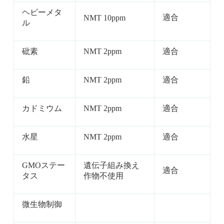
ヘビーメタ
適合
NMT 10ppm
ル
砒素
NMT 2ppm
適合
鉛
NMT 2ppm
適合
カドミウム
NMT 2ppm
適合
水星
NMT 2ppm
適合
GMOステー
遺伝子組み換え
適合
タス
作物不使用
微生物制御