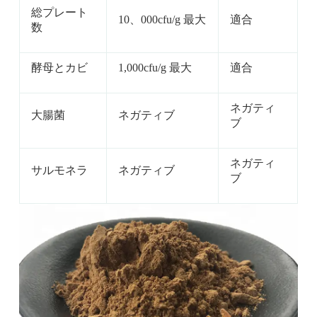
総プレート
10、000cfu/g 最大
適合
数
酵母とカビ
1,000cfu/g 最大
適合
ネガティ
大腸菌
ネガティブ
ブ
ネガティ
サルモネラ
ネガティブ
ブ