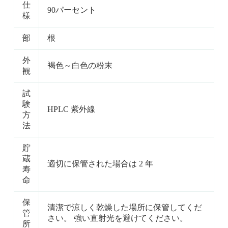
仕
90パーセント
様
部
根
外
褐色～白色の粉末
観
試
験
HPLC 紫外線
方
法
貯
蔵
適切に保管された場合は 2 年
寿
命
保
清潔で涼しく乾燥した場所に保管してくだ
管
さい。 強い直射光を避けてください。
所