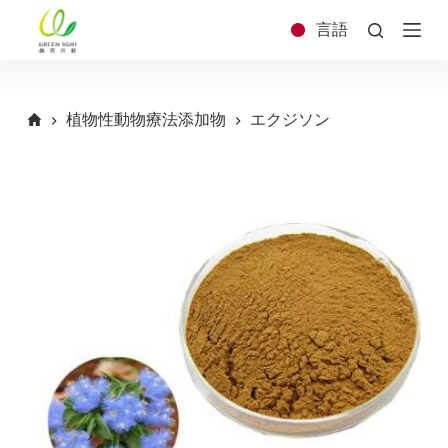
コ
言語
ン
テ
ン
ツ
植物性動物療法添加物
エクジソン
へ
ス
キ
ッ
プ