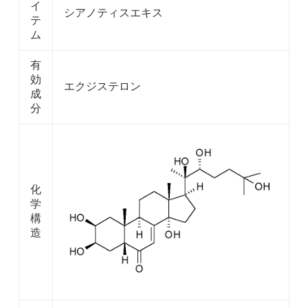
イ
シアノティスエキス
テ
ム
有
効
エクジステロン
成
分
化
学
構
造