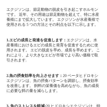
エクジソンは、節足動物の脱皮を引き起こすホルモン
です。 近年、その用途は節足動物を超えて、特に水産
養殖にまで拡大しています。 エクジソンが水産養殖で
使用される 5 つの方法とその利点を以下に示します。
1.エビの成長と発達を促進します：
エクジソンは、水
産養殖におけるエビの成長と発育を促進するために使
用されます。 エビの脱皮を早め、成長を早めます。 こ
れにより、より大きなエビが市場でより高い価格で取
引されます.
2.魚の摂食効率を向上させます：
20 ベータヒドロキシ
エクジソンは、魚の摂食パターンを調節し、摂食効率
を改善します。 飼料の栄養価を高めながら、魚の成長
に必要な餌の量を減らします。
3. 魚のストレスを軽減:
20 ヒドロキシエクジソンは、特