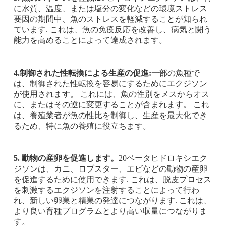
に水質、温度、または塩分の変化などの環境ストレス
要因の期間中、魚のストレスを軽減することが知られ
ています. これは、魚の免疫反応を改善し、病気と闘う
能力を高めることによって達成されます。
4.制御された性転換による生産の促進:
一部の魚種で
は、制御された性転換を容易にするためにエクジソン
が使用されます。 これには、魚の性別をメスからオス
に、またはその逆に変更することが含まれます。 これ
は、養殖業者が魚の性比を制御し、生産を最大化でき
るため、特に魚の養殖に役立ちます。
5. 動物の産卵を促進します。
20ベータヒドロキシエク
ジソンは、カニ、ロブスター、エビなどの動物の産卵
を促進するために使用できます. これは、脱皮プロセス
を刺激するエクジソンを注射することによって行わ
れ、新しい卵巣と精巣の発達につながります. これは、
より良い育種プログラムとより高い収量につながりま
す。